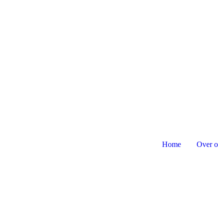
Foto de Brug
Home
Over o